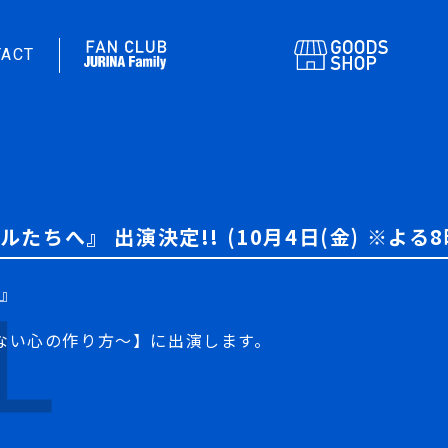
TACT
TOPICS
PROFILE
MESSAGE
CONTACT
ちへ』 出演決定!! (10月4日(金) ※よる8
へ』
ない心の作り方～】に出演します。