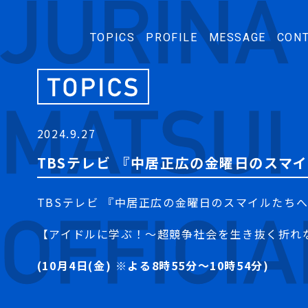
TOPICS
PROFILE
MESSAGE
CON
2024.9.27
TBSテレビ 『中居正広の金曜日のスマイルた
TBS
テレビ 『中居正広の金曜日のスマイルたち
【アイドルに学ぶ！～超競争社会を生き抜く折れ
(10
月4日
(
金
) ※
よる
8
時
55
分～10時54分
)