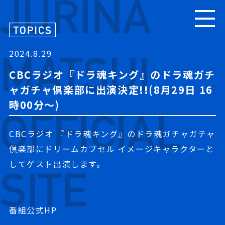
TOPICS
PROFILE
2024.8.29
MESSAGE
CBCラジオ『ドラ魂キング』のドラ魂ガチ
ャガチャ倶楽部に出演決定!!(8月29日 16
CONTACT
時00分～)
CBCラジオ 『ドラ魂キング』のドラ魂ガチャガチャ
倶楽部にドリームカプセル イメージキャラクターと
してゲスト出演します。
番組公式
HP