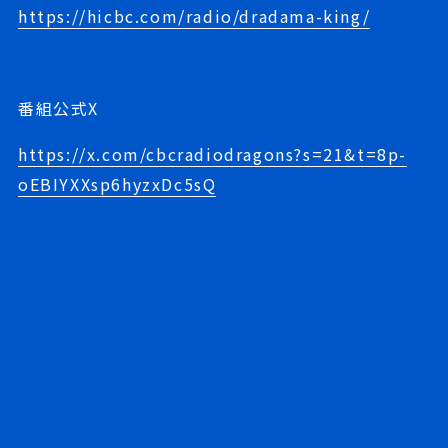
https://hicbc.com/radio/dradama-king/
番組公式
X
https://x.com/cbcradiodragons?s=21&t=8p-
oEBIYXXsp6hyzxDc5sQ